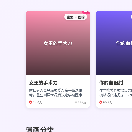
NEW
重生 · 医疗
女王的手术刀
你的血
女王的手术刀
你的血很甜
前世身为毒皇后被爱人亲手断送生
在学校总是被欺负的
命，重生到异世界后决定学习医术救
机缘巧合遇见了一只
人来为上一世赎罪。
与对方结契。
22.4万
176话
65.3万
漫画分类