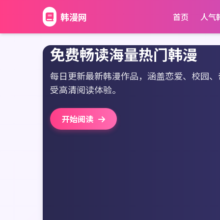
韩漫网
首页
人气
免费畅读海量热门韩漫
每日更新最新韩漫作品，涵盖恋爱、校园、
受高清阅读体验。
开始阅读