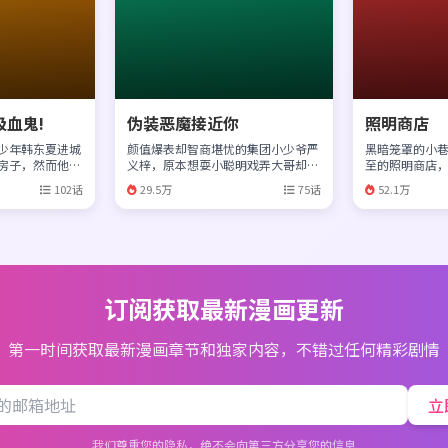
吸血鬼!
伪装恶魔接近你
照明商店
少年韩东夏进城
颜值爆表却智商堪忧的集团小少爷严
黑暗笼罩的小
房子，然而他的
义梓，原本想耍小聪明戏弄大哥却被
至的照明商店
的吸血鬼!
腹黑男柳腾齐缠上。
些奇怪的人。
102话
29.5万
75话
52.1万
订阅获取最新漫画更新
第一时间获取最新漫画章节和独家内容，不错过任何精彩剧情
立
我们尊重您的隐私，绝不会向第三方分享您的信息