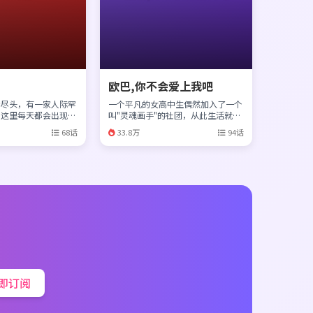
欧巴,你不会爱上我吧
巷尽头，有一家人际罕
一个平凡的女高中生偶然加入了一个
，这里每天都会出现一
叫"灵魂画手"的社团，从此生活就融
入了一群五彩斑斓的人。
68话
33.8万
94话
即订阅